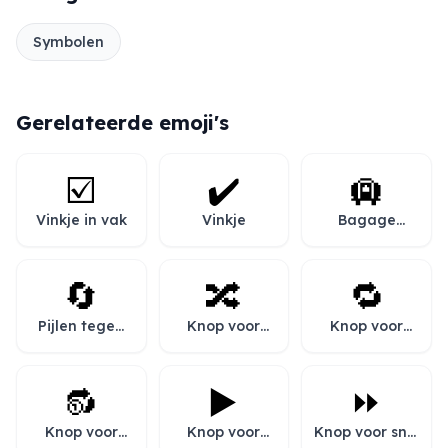
Symbolen
Gerelateerde emoji's
☑️
✔️
🛄
Vinkje in vak
Vinkje
Bagage
afhalen
🔄
🔀
🔁
Pijlen tegen
Knop voor
Knop voor
de klok in
shuffle
herhalen
🔂
▶️
⏩
Knop voor
Knop voor
Knop voor snel