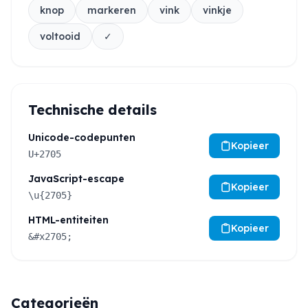
knop
markeren
vink
vinkje
voltooid
✓
Technische details
Unicode-codepunten
Kopieer
U+2705
JavaScript-escape
Kopieer
\u{2705}
HTML-entiteiten
Kopieer
&#x2705;
Categorieën