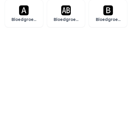
helderheid
🅰️
🆎
🅱️
Bloedgroep
Bloedgroep
Bloedgroep
A
AB
B