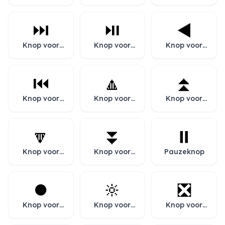
één herhalen
afspelen
vooruitspoelen
⏭️
⏯️
◀️
Knop voor
Knop voor
Knop voor
volgende
afspelen of
terugspoelen
nummer
pauzeren
⏮️
🔼
⏫
Knop voor
Knop voor
Knop voor
vorige
omhoog
versneld
nummer
omhoog
🔽
⏬
⏸️
Knop voor
Knop voor
Pauzeknop
omlaag
versneld
omlaag
⏺️
🔆
❎
Knop voor
Knop voor
Knop voor
opnemen
hogere
kruis