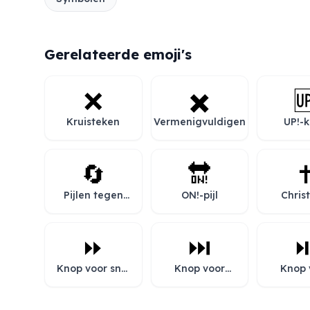
Gerelateerde emoji's
❌
✖️

Kruisteken
Vermenigvuldigen
UP!-
🔄
🔛
✝
Pijlen tegen
ON!-pijl
Christ
de klok in
kru
⏩
⏭️
⏯
Knop voor snel
Knop voor
Knop 
vooruitspoelen
volgende
afspel
nummer
pauz