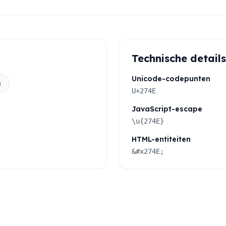
Technische details
Unicode-codepunten
n
U+274E
JavaScript-escape
\u{274E}
HTML-entiteiten
&#x274E;