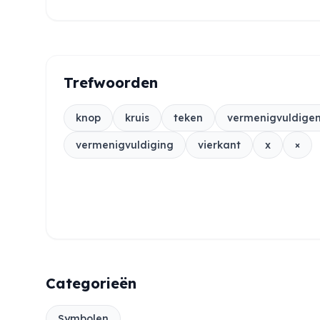
Trefwoorden
knop
kruis
teken
vermenigvuldige
vermenigvuldiging
vierkant
x
×
Categorieën
Symbolen