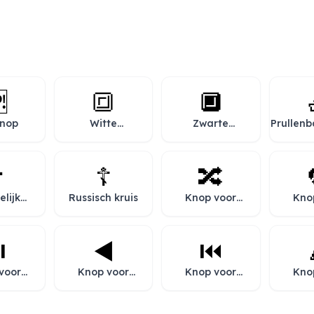

🔳
🔲
knop
Witte
Zwarte
Prullen
vierkante
vierkante
knop
knop
️
☦️
🔀
elijk
Russisch kruis
Knop voor
Kno
is
shuffle
her
️
◀️
⏮️
voor
Knop voor
Knop voor
Kno
en of
terugspoelen
vorige
om
eren
nummer