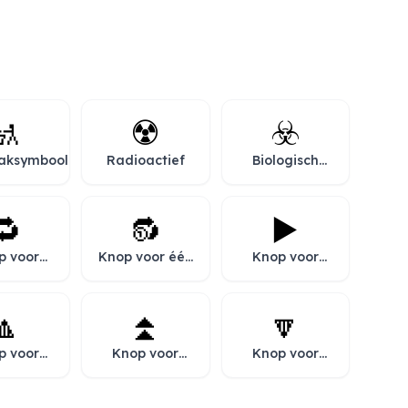
🚮
☢️
☣️
baksymbool
Radioactief
Biologisch
gevaar
🔁
🔂
▶️
p voor
Knop voor één
Knop voor
halen
herhalen
afspelen
🔼
⏫
🔽
p voor
Knop voor
Knop voor
hoog
versneld
omlaag
omhoog