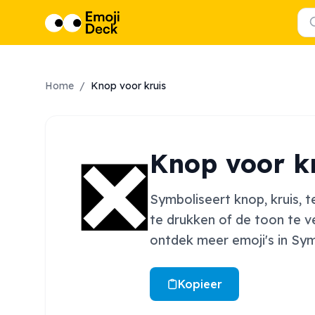
Home
/
Knop voor kruis
❎
Knop voor k
Symboliseert knop, kruis, 
te drukken of de toon te v
ontdek meer emoji's in Sy
Kopieer