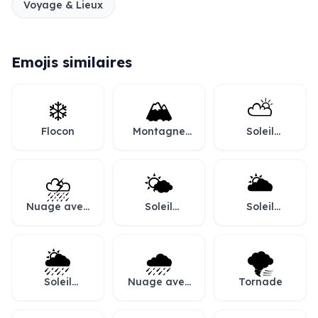
Voyage & Lieux
Emojis similaires
❄️
🏔️
⛅
Flocon
Montagne
Soleil
enneigée
derrière les
nuages
⛈️
🌤️
🌥️
Nuage avec
Soleil
Soleil
éclair et
derrière un
derrière un
pluie
petit nuage
gros nuage
🌦️
🌧️
🌪️
Soleil
Nuage avec
Tornade
derrière un
pluie
nuage de