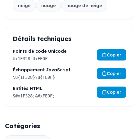
neige
nuage
nuage de neige
Détails techniques
Points de code Unicode
Copier
U+1F328 U+FE0F
Échappement JavaScript
Copier
\u{1F328}\u{FE0F}
Entités HTML
Copier
&#x1F328;&#xFE0F;
Catégories