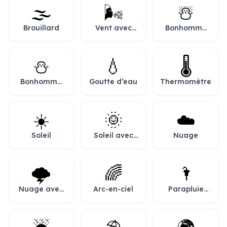
pluie
🌫️
🌬️
☃️
Brouillard
Vent avec
Bonhomme
visage
de neige
⛄
💧
🌡️
Bonhomme
Goutte d’eau
Thermomètre
de neige
sans neige
☀️
🌞
☁️
Soleil
Soleil avec
Nuage
visage
🌩️
🌈
🌂
Nuage avec
Arc-en-ciel
Parapluie
éclair
fermé