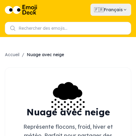
🇫🇷
Français
Accueil
/
Nuage avec neige
🌨️
Nuage avec neige
Représente flocons, froid, hiver et
météo. Parfait pour partager des