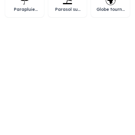
☔
⛱️
🌍
Parapluie
Parasol sur
Globe tourné
avec gouttes
le sol
sur l’Afrique
de pluie
et l’Europe