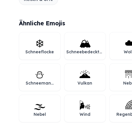
Ähnliche Emojis
❄️
🏔️
☁
Schneeflocke
Schneebedeckter
Wol
Berg
⛄
🌋

Schneemann
Vulkan
Neb
ohne
Schneeflocken
🌫️
🌬️

Nebel
Wind
Regen