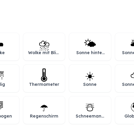
️
⛈️
🌤️

ke
Wolke mit Blitz
Sonne hinter
Sonne
und Regen
kleiner Wolke
große

🌡️
☀️
lig
Thermometer
Sonne
Sonne
W

☂️
☃️
bogen
Regenschirm
Schneemann
Glob
im Schnee
Euro
Af