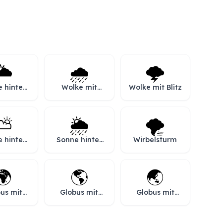
️
🌧️
🌩️
 hinter
Wolke mit
Wolke mit Blitz
r Wolke
Regen
⛅
🌦️
🌪️
 hinter
Sonne hinter
Wirbelsturm
olke
Regenwolke
🌍
🌎
🌏
us mit
Globus mit
Globus mit
pa und
Amerika
Asien und
rika
Australien