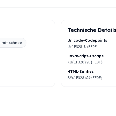
Technische Detail
Unicode-Codepoints
 mit schnee
U+1F328 U+FE0F
JavaScript-Escape
\u{1F328}\u{FE0F}
HTML-Entities
&#x1F328;&#xFE0F;