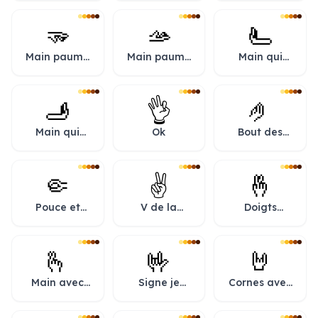
🫳
🫴
🫷
Main paume
Main paume
Main qui
vers le bas
vers le haut
pousse vers
la gauche
🫸
👌
🤌
Main qui
Ok
Bout des
pousse vers
doigts joints
la droite
🤏
✌️
🤞
Pouce et
V de la
Doigts
index
victoire
croisés
rapprochés
🫰
🤟
🤘
Main avec
Signe je
Cornes avec
index et
t’aime
les doigts
pouce