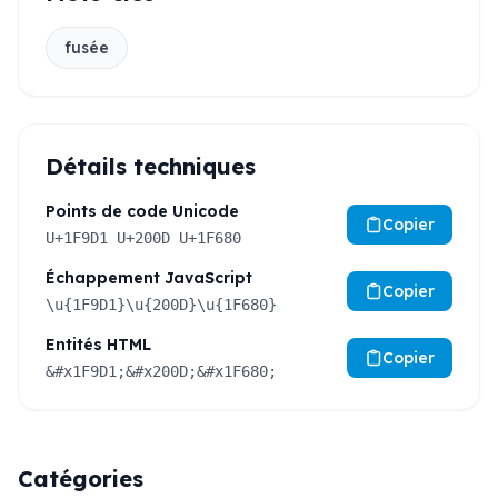
fusée
Détails techniques
Points de code Unicode
Copier
U+1F9D1 U+200D U+1F680
Échappement JavaScript
Copier
\u{1F9D1}\u{200D}\u{1F680}
Entités HTML
Copier
&#x1F9D1;&#x200D;&#x1F680;
Catégories