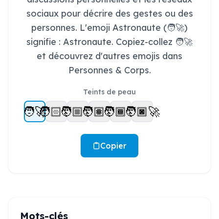
sociaux pour décrire des gestes ou des
personnes. L'emoji Astronaute (🧑‍🚀)
signifie : Astronaute. Copiez-collez 🧑‍🚀
et découvrez d'autres emojis dans
Personnes & Corps.
Teints de peau
🧑‍🚀
🧑🏻‍🚀
🧑🏼‍🚀
🧑🏽‍🚀
🧑🏾‍🚀
🧑🏿‍🚀
Copier
Mots-clés