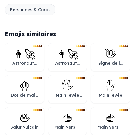
Personnes & Corps
Emojis similaires
👨‍🚀
👩‍🚀
👋
Astronaute
Astronaute
Signe de la
homme
femme
main
🤚
🖐️
✋
Dos de main
Main levée
Main levée
levée
doigts
écartés
🖖
🫱
🫲
Salut vulcain
Main vers la
Main vers la
droite
gauche