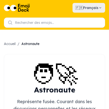
🇫🇷
Français
Accueil
/
Astronaute
🧑‍🚀
Astronaute
Représente fusée. Courant dans les
discussions personnelles et les réseaux