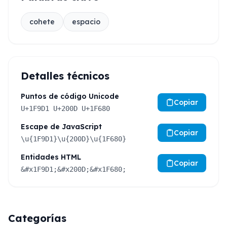
cohete
espacio
Detalles técnicos
Puntos de código Unicode
Copiar
U+1F9D1 U+200D U+1F680
Escape de JavaScript
Copiar
\u{1F9D1}\u{200D}\u{1F680}
Entidades HTML
Copiar
&#x1F9D1;&#x200D;&#x1F680;
Categorías