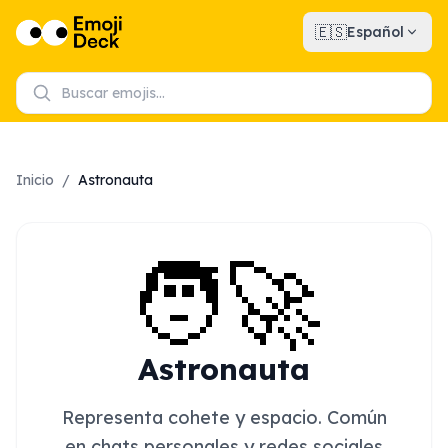
🇪🇸
Español
Inicio
/
Astronauta
🧑‍🚀
Astronauta
Representa cohete y espacio. Común
en chats personales y redes sociales