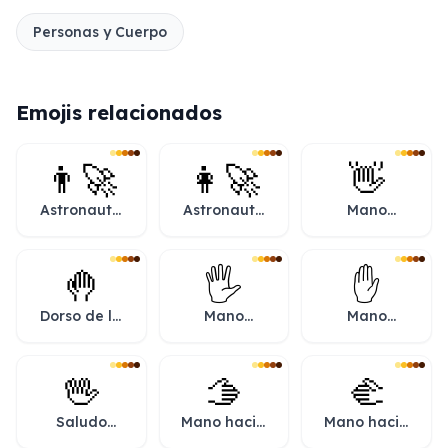
Personas y Cuerpo
Emojis relacionados
👨‍🚀
👩‍🚀
👋
Astronauta
Astronauta
Mano
hombre
mujer
saludando
🤚
🖐️
✋
Dorso de la
Mano
Mano
mano
abierta
levantada
🖖
🫱
🫲
Saludo
Mano hacia
Mano hacia
vulcano
la derecha
la izquierda