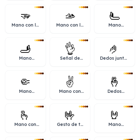
🫳
🫴
🫷
Mano con la
Mano con la
Mano
palma hacia
palma hacia
empujando
abajo
arriba
hacia la
izquierda
🫸
👌
🤌
Mano
Señal de
Dedos juntos
empujando
aprobación
apuntando
hacia la
con la mano
hacia arriba
derecha
🤏
✌️
🤞
Mano
Mano con
Dedos
pellizcando
señal de
cruzados
victoria
🫰
🤟
🤘
Mano con
Gesto de te
Mano
dedo índice
quiero
haciendo el
y pulgar
signo de