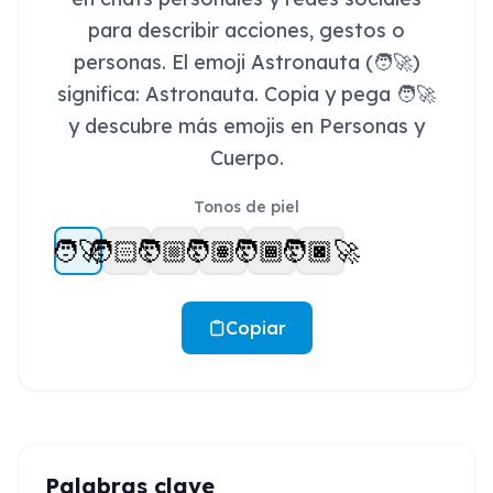
para describir acciones, gestos o
personas. El emoji Astronauta (🧑‍🚀)
significa: Astronauta. Copia y pega 🧑‍🚀
y descubre más emojis en Personas y
Cuerpo.
Tonos de piel
🧑‍🚀
🧑🏻‍🚀
🧑🏼‍🚀
🧑🏽‍🚀
🧑🏾‍🚀
🧑🏿‍🚀
Copiar
Palabras clave