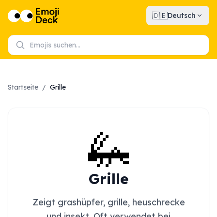
🇩🇪
Deutsch
Startseite
/
Grille
🦗
Grille
Zeigt grashüpfer, grille, heuschrecke
und insekt. Oft verwendet bei