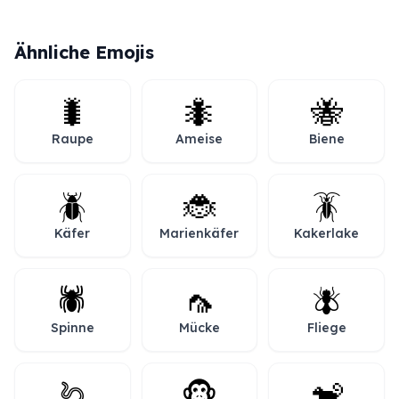
Ähnliche Emojis
🐛
🐜
🐝
Raupe
Ameise
Biene
🪲
🐞
🪳
Käfer
Marienkäfer
Kakerlake
🕷️
🦟
🪰
Spinne
Mücke
Fliege
🪱
🐵
🐒