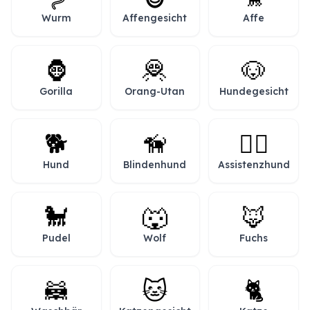
Wurm
Affengesicht
Affe
🦍
🦧
🐶
Gorilla
Orang-Utan
Hundegesicht
🐕
🦮
🐕‍🦺
Hund
Blindenhund
Assistenzhund
🐩
🐺
🦊
Pudel
Wolf
Fuchs
🦝
🐱
🐈