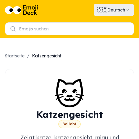
🇩🇪
Deutsch
Startseite
/
Katzengesicht
🐱
Katzengesicht
Beliebt
Zeigt katze, katzengesicht, miau und