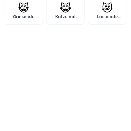
😸
😹
😻
Grinsende
Katze mit
Lachende
Katze mit
Freudentränen
Katze mit
lachenden
Herzen als
Augen
Augen