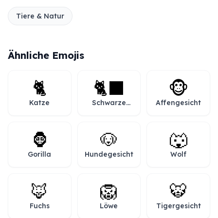
Tiere & Natur
Ähnliche Emojis
🐈
🐈‍⬛
🐵
Katze
Schwarze
Affengesicht
Katze
🦍
🐶
🐺
Gorilla
Hundegesicht
Wolf
🦊
🦁
🐯
Fuchs
Löwe
Tigergesicht