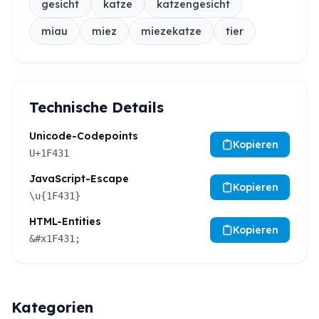
gesicht
katze
katzengesicht
miau
miez
miezekatze
tier
Technische Details
Unicode-Codepoints
Kopieren
U+1F431
JavaScript-Escape
Kopieren
\u{1F431}
HTML-Entities
Kopieren
&#x1F431;
Kategorien