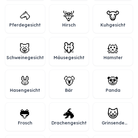
🐴
🦌
🐮
Pferdegesicht
Hirsch
Kuhgesicht
🐷
🐭
🐹
Schweinegesicht
Mäusegesicht
Hamster
🐰
🐻
🐼
Hasengesicht
Bär
Panda
🐸
🐲
😺
Frosch
Drachengesicht
Grinsende
Katze