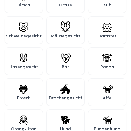
Hirsch
Ochse
Kuh
🐷
🐭
🐹
Schweinegesicht
Mäusegesicht
Hamster
🐰
🐻
🐼
Hasengesicht
Bär
Panda
🐸
🐲
🐒
Frosch
Drachengesicht
Affe
🦧
🐕
🦮
Orang-Utan
Hund
Blindenhund