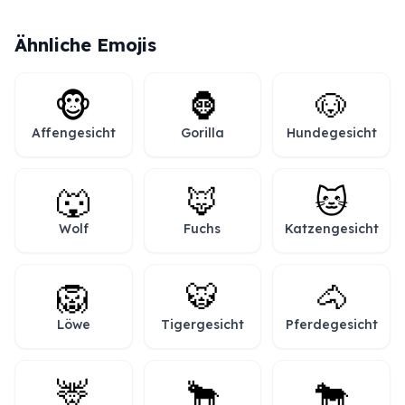
Ähnliche Emojis
🐵
🦍
🐶
Affengesicht
Gorilla
Hundegesicht
🐺
🦊
🐱
Wolf
Fuchs
Katzengesicht
🦁
🐯
🐴
Löwe
Tigergesicht
Pferdegesicht
🦌
🐂
🐄