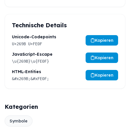
Technische Details
Unicode-Codepoints
Kopieren
U+269B U+FE0F
JavaScript-Escape
Kopieren
\u{269B}\u{FE0F}
HTML-Entities
Kopieren
&#x269B;&#xFE0F;
Kategorien
Symbole