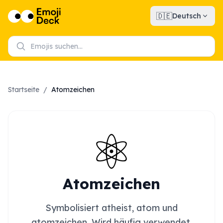
🇩🇪
Deutsch
Startseite
/
Atomzeichen
⚛️
Atomzeichen
Symbolisiert atheist, atom und
atomzeichen. Wird häufig verwendet,