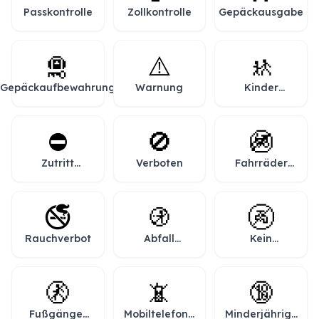
Passkontrolle
Zollkontrolle
Gepäckausgabe
🛅
⚠️
🚸
Gepäckaufbewahrung
Warnung
Kinder
überqueren
die Straße
⛔
🚫
🚳
Zutritt
Verboten
Fahrräder
verboten
verboten
🚭
🚯
🚱
Rauchverbot
Abfall
Kein
verboten
Trinkwasser
🚷
📵
🔞
Fußgänger
Mobiltelefone
Minderjährige