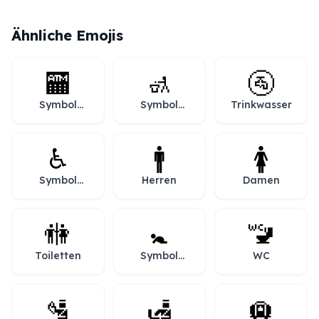
Ähnliche Emojis
🏧
🚮
🚰
Symbol
Symbol
Trinkwasser
„Geldautomat“
„Papierkorb“
♿
🚹
🚺
Symbol
Herren
Damen
„Rollstuhl“
🚻
🚼
🚾
Toiletten
Symbol
WC
„Baby“
🛂
🛃
🛄