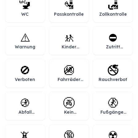
🚾
🛂
🛃
WC
Passkontrolle
Zollkontrolle
⚠️
🚸
⛔
Warnung
Kinder
Zutritt
überqueren
verboten
die Straße
🚫
🚳
🚭
Verboten
Fahrräder
Rauchverbot
verboten
🚯
🚱
🚷
Abfall
Kein
Fußgänger
verboten
Trinkwasser
verboten
📵
🔞
☢️