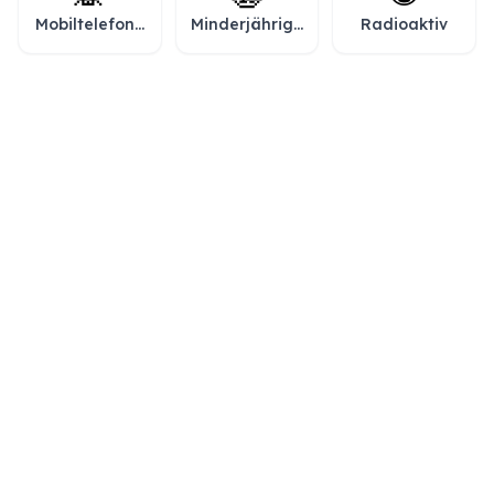
Mobiltelefone
Minderjährige
Radioaktiv
verboten
verboten