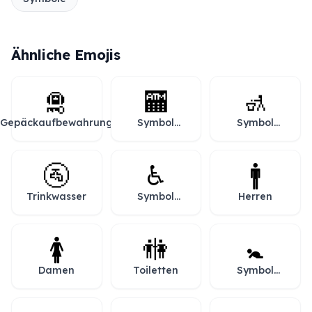
Ähnliche Emojis
🛅
🏧
🚮
Gepäckaufbewahrung
Symbol
Symbol
„Geldautomat“
„Papierkorb“
🚰
♿
🚹
Trinkwasser
Symbol
Herren
„Rollstuhl“
🚺
🚻
🚼
Damen
Toiletten
Symbol
„Baby“