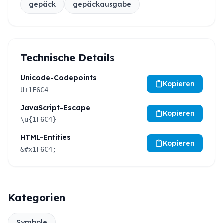
gepäck
gepäckausgabe
Technische Details
Unicode-Codepoints
Kopieren
U+1F6C4
JavaScript-Escape
Kopieren
\u{1F6C4}
HTML-Entities
Kopieren
&#x1F6C4;
Kategorien
Symbole