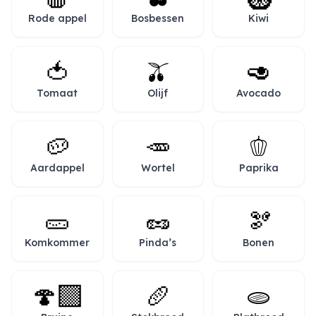
Rode appel
Bosbessen
Kiwi
🍅
🫒
🥑
Tomaat
Olijf
Avocado
🥔
🥕
🫑
Aardappel
Wortel
Paprika
🥒
🥜
🫘
Komkommer
Pinda’s
Bonen
🍄‍🟫
🥖
🫓