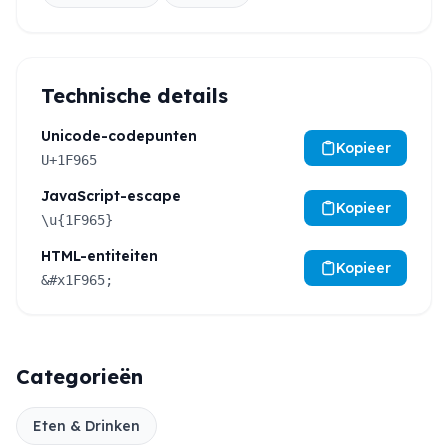
Technische details
Unicode-codepunten
Kopieer
U+1F965
JavaScript-escape
Kopieer
\u{1F965}
HTML-entiteiten
Kopieer
&#x1F965;
Categorieën
Eten & Drinken