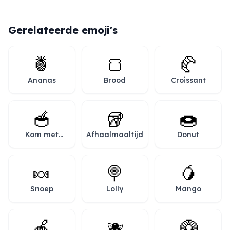
Gerelateerde emoji's
🍍
🍞
🥐
Ananas
Brood
Croissant
🥣
🥡
🍩
Kom met
Afhaalmaaltijd
Donut
lepel
🍬
🍭
🥭
Snoep
Lolly
Mango
🍎
🫐
🥝