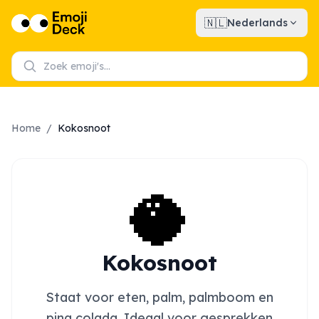
🇳🇱
Nederlands
Home
/
Kokosnoot
🥥
Kokosnoot
Staat voor eten, palm, palmboom en
pina colada. Ideaal voor gesprekken