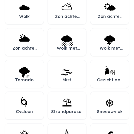
☁️
⛅
🌤️
Wolk
Zon achter
Zon achter
wolk
kleine wolk
🌥️
🌨️
🌩️
Zon achter
Wolk met
Wolk met
grote wolk
sneeuw
bliksem
🌪️
🌫️
🌬️
Tornado
Mist
Gezicht dat
wind blaast
🌀
⛱️
❄️
Cycloon
Strandparasol
Sneeuwvlok