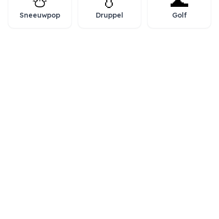
☃️
💧
🌊
Sneeuwpop
Druppel
Golf