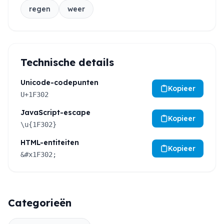
regen
weer
Technische details
Unicode-codepunten
Kopieer
U+1F302
JavaScript-escape
Kopieer
\u{1F302}
HTML-entiteiten
Kopieer
&#x1F302;
Categorieën