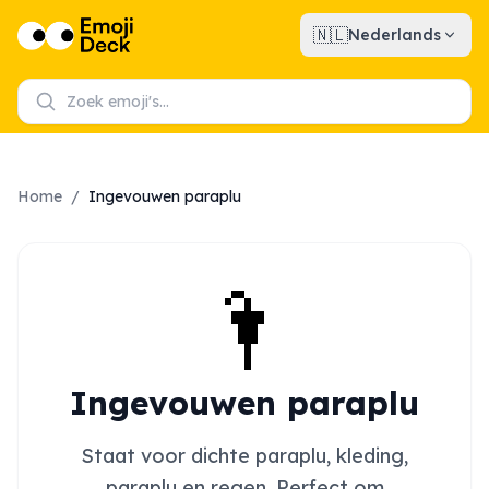
🇳🇱
Nederlands
Home
/
Ingevouwen paraplu
🌂
Ingevouwen paraplu
Staat voor dichte paraplu, kleding,
paraplu en regen. Perfect om