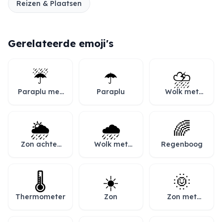
Reizen & Plaatsen
Gerelateerde emoji's
☔
☂️
⛈️
Paraplu met
Paraplu
Wolk met
regendruppels
bliksem en
regen
🌦️
🌧️
🌈
Zon achter
Wolk met
Regenboog
regenwolk
regen
🌡️
☀️
🌞
Thermometer
Zon
Zon met
gezicht