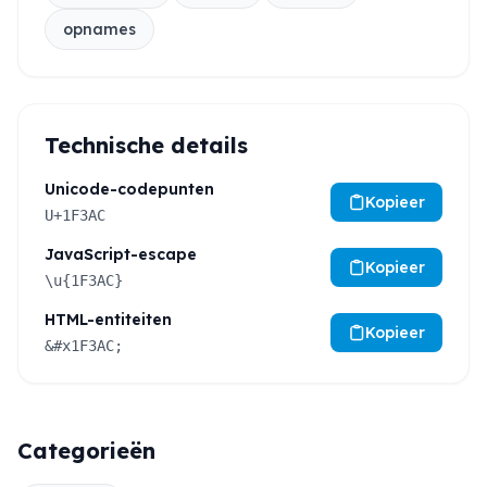
opnames
Technische details
Unicode-codepunten
Kopieer
U+1F3AC
JavaScript-escape
Kopieer
\u{1F3AC}
HTML-entiteiten
Kopieer
&#x1F3AC;
Categorieën