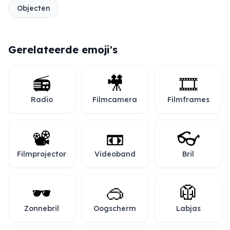
Objecten
Gerelateerde emoji's
📻
🎥
🎞️
Radio
Filmcamera
Filmframes
📽️
📼
👓
Filmprojector
Videoband
Bril
🕶️
🥽
🥼
Zonnebril
Oogscherm
Labjas