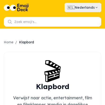
🇳🇱
Nederlands
Home
/
Klapbord
🎬
Klapbord
Verwijst naar actie, entertainment, film
en filmklapper. Handig in dagelijkse