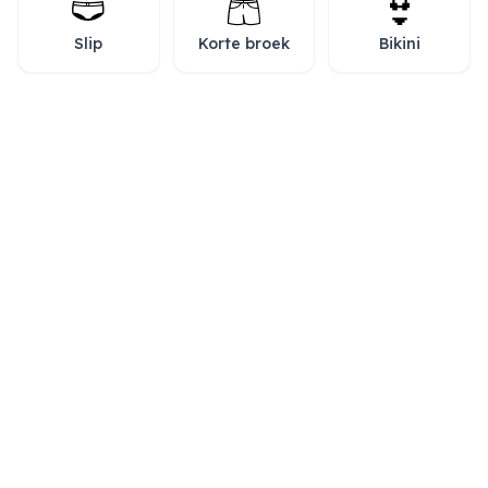
🩲
🩳
👙
Slip
Korte broek
Bikini