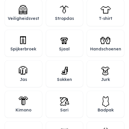
🦺
👔
👕
Veiligheidsvest
Stropdas
T-shirt
👖
🧣
🧤
Spijkerbroek
Sjaal
Handschoenen
🧥
🧦
👗
Jas
Sokken
Jurk
👘
🥻
🩱
Kimono
Sari
Badpak