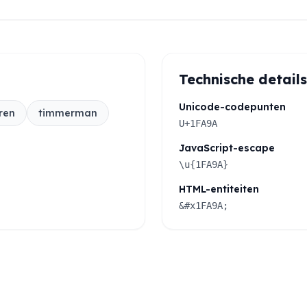
Technische details
Unicode-codepunten
ren
timmerman
U+1FA9A
JavaScript-escape
\u{1FA9A}
HTML-entiteiten
&#x1FA9A;