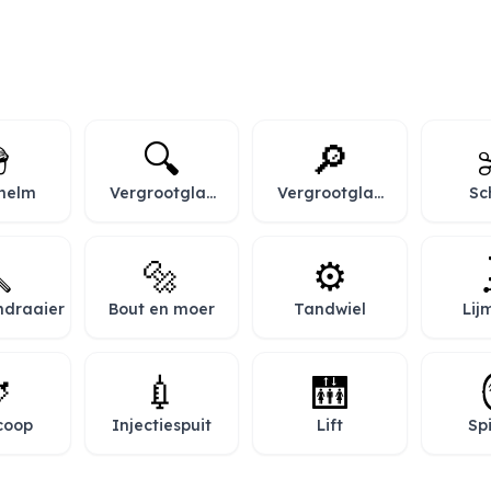

🔍
🔎
helm
Vergrootglas
Vergrootglas
Sc
naar links
naar rechts
gericht
gericht

🔩
⚙️
ndraaier
Bout en moer
Tandwiel
Lij

💉
🛗
coop
Injectiespuit
Lift
Sp