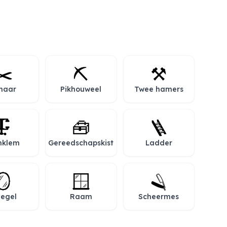
✂️
⛏️
⚒️
haar
Pikhouweel
Twee hamers
🗜️
🧰
🪜
mklem
Gereedschapskist
Ladder
🪞
🪟
🪒
iegel
Raam
Scheermes