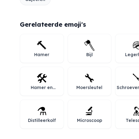
Gerelateerde emoji's
🔨
🪓

Hamer
Bijl
Leger
🛠️
🔧

Hamer en
Moersleutel
Schroeve
moersleutel
⚗️
🔬

Distilleerkolf
Microscoop
Teles