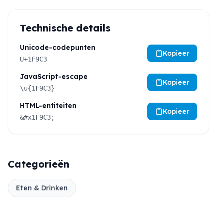
Technische details
Unicode-codepunten
Kopieer
U+1F9C3
JavaScript-escape
Kopieer
\u{1F9C3}
HTML-entiteiten
Kopieer
&#x1F9C3;
Categorieën
Eten & Drinken