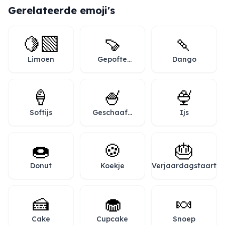
Gerelateerde emoji's
🍋‍🟩
🍠
🍡
Limoen
Gepofte
Dango
zoete
aardappel
🍦
🍧
🍨
Softijs
Geschaafd
Ijs
ijs
🍩
🍪
🎂
Donut
Koekje
Verjaardagstaart
🍰
🧁
🍬
Cake
Cupcake
Snoep