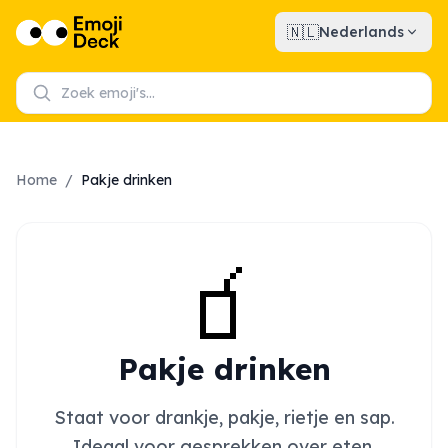
🇳🇱
Nederlands
Home
/
Pakje drinken
🧃
Pakje drinken
Staat voor drankje, pakje, rietje en sap.
Ideaal voor gesprekken over eten,