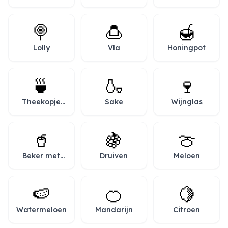
🍭
🍮
🍯
Lolly
Vla
Honingpot
🍵
🍶
🍷
Theekopje
Sake
Wijnglas
zonder oor
🥤
🍇
🍈
Beker met
Druiven
Meloen
rietje
🍉
🍊
🍋
Watermeloen
Mandarijn
Citroen