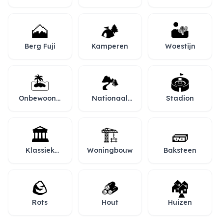
besneeuwde
toppen
🗻
🏕️
🏜️
Berg Fuji
Kamperen
Woestijn
🏝️
🏞️
🏟️
Onbewoond
Nationaal
Stadion
eiland
park
🏛️
🏗️
🧱
Klassiek
Woningbouw
Baksteen
gebouw
🪨
🪵
🏘️
Rots
Hout
Huizen