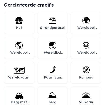
Gerelateerde emoji's
🛖
⛱️
🌍
Hut
Strandparasol
Wereldbol
met Europa-
Afrika
🌎
🌏
🌐
Wereldbol
Wereldbol
Wereldbol
met Noord-
met Azië-
met
en Zuid-
Australië
meridianen
Amerika
🗺️
🗾
🧭
Wereldkaart
Kaart van
Kompas
Japan
🏔️
⛰️
🌋
Berg met
Berg
Vulkaan