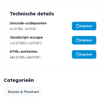
Technische details
Unicode-codepunten
Kopieer
U+1F3D6 U+FE0F
JavaScript-escape
Kopieer
\u{1F3D6}\u{FE0F}
HTML-entiteiten
Kopieer
&#x1F3D6;&#xFE0F;
Categorieën
Reizen & Plaatsen