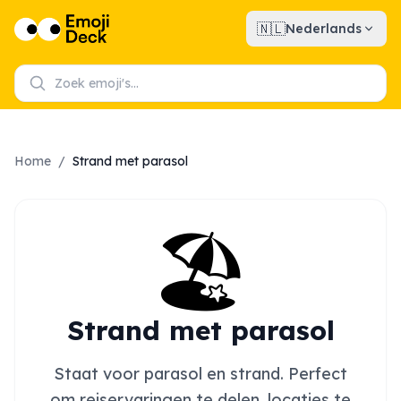
🇳🇱
Nederlands
Home
/
Strand met parasol
🏖️
Strand met parasol
Staat voor parasol en strand. Perfect
om reiservaringen te delen, locaties te