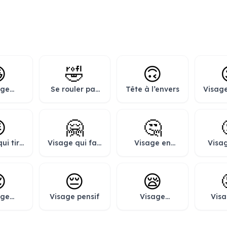

🤣
🙃
age
Se rouler par
Tête à l’envers
Visage
t avec
terre de rire
un cl
lissés

🤗
🤔
ui tire
Visage qui fait
Visage en
Visa
gue et
un câlin
pleine
bo
n clin
réflexion
fer
il
éc

😔
😪
age
Visage pensif
Visage
Visa
agé
endormi
b