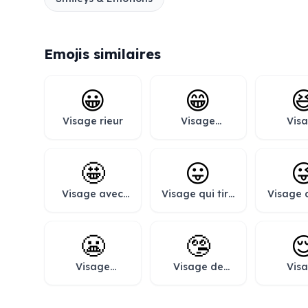
Emojis similaires
😀
😁

Visage rieur
Visage
Vis
souriant aux
sourian
yeux rieurs
yeux p
🤩
😛

Visage avec
Visage qui tire
Visage q
des étoiles à
la langue
la lan
la place des
fait u
yeux
d’œ
😬
🤥

Visage
Visage de
Vis
grimaçant
menteur
soul