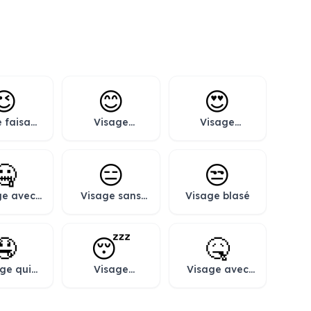
😉
😊
😍
 faisant
Visage
Visage
in d’œil
souriant avec
souriant avec
yeux rieurs
yeux en forme
de cœur
🤐
😑
😒
ge avec
Visage sans
Visage blasé
uche
expression
meture
lair
🤤
😴
🤒
ge qui
Visage
Visage avec
ave
somnolent
thermomètre