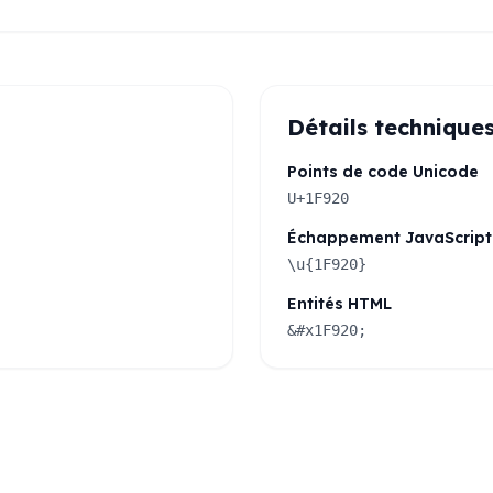
Détails technique
Points de code Unicode
U+1F920
Échappement JavaScript
\u{1F920}
Entités HTML
&#x1F920;