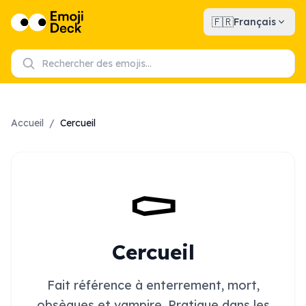
🇫🇷
Français
Accueil
/
Cercueil
⚰️
Cercueil
Fait référence à enterrement, mort,
obsèques et vampire. Pratique dans les