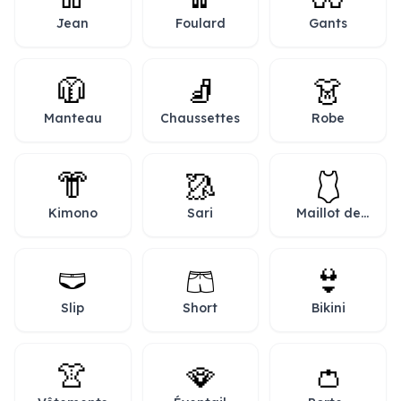
Jean
Foulard
Gants
🧥
🧦
👗
Manteau
Chaussettes
Robe
👘
🥻
🩱
Kimono
Sari
Maillot de
bain une
pièce
🩲
🩳
👙
Slip
Short
Bikini
👚
🪭
👛