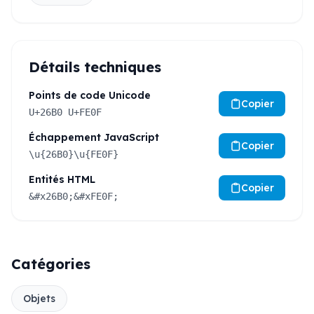
Détails techniques
Points de code Unicode
Copier
U+26B0 U+FE0F
Échappement JavaScript
Copier
\u{26B0}\u{FE0F}
Entités HTML
Copier
&#x26B0;&#xFE0F;
Catégories
Objets