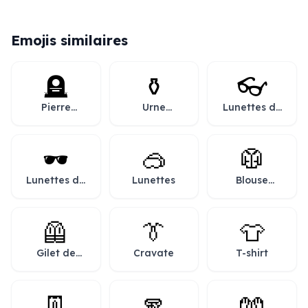
Emojis similaires
🪦
⚱️
👓
Pierre
Urne
Lunettes de
tombale
funéraire
vue
🕶️
🥽
🥼
Lunettes de
Lunettes
Blouse
soleil
blanche
🦺
👔
👕
Gilet de
Cravate
T-shirt
sécurité
👖
🧣
🧤