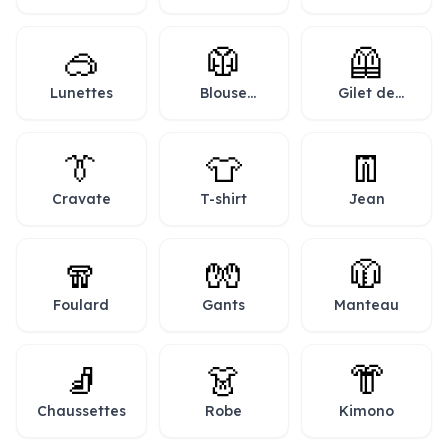
vue
soleil
🥽
🥼
🦺
Lunettes
Blouse
Gilet de
blanche
sécurité
👔
👕
👖
Cravate
T-shirt
Jean
🧣
🧤
🧥
Foulard
Gants
Manteau
🧦
👗
👘
Chaussettes
Robe
Kimono