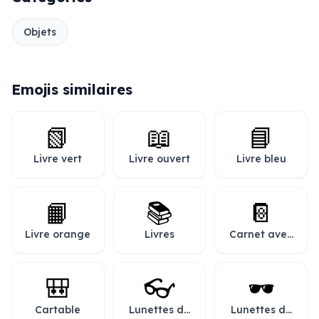
Objets
Emojis similaires
📗
📖
📘
Livre vert
Livre ouvert
Livre bleu
📙
📚
📔
Livre orange
Livres
Carnet avec
couverture
🎒
👓
🕶️
Cartable
Lunettes de
Lunettes de