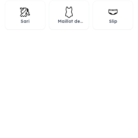
🥻
🩱
🩲
Sari
Maillot de
Slip
bain une
pièce