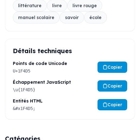
littérature
livre
livre rouge
manuel scolaire
savoir
école
Détails techniques
Points de code Unicode
Copier
U+1F4D5
Échappement JavaScript
Copier
\u{1F4D5}
Entités HTML
Copier
&#x1F4D5;
Catégories