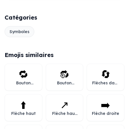
Catégories
Symboles
Emojis similaires
🔁
🔂
🔄
Bouton
Bouton
Flèches dans
répétition
répétition de
le sens
la piste
antihoraire
⬆️
↗️
➡️
Flèche haut
Flèche haut
Flèche droite
droite