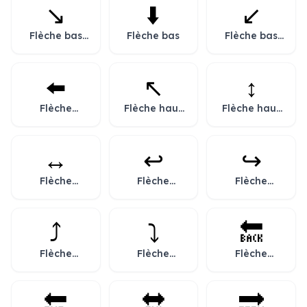
↘️
⬇️
↙️
Flèche bas
Flèche bas
Flèche bas
droite
gauche
⬅️
↖️
↕️
Flèche
Flèche haut
Flèche haut
gauche
gauche
bas
↔️
↩️
↪️
Flèche
Flèche
Flèche
gauche
courbe
courbe
droite
gauche
droite
⤴️
⤵️
🔙
Flèche
Flèche
Flèche
courbe haut
courbe bas
Retour
🔚
🔛
🔜