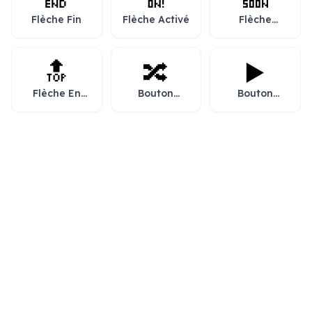
Flèche Fin
Flèche Activé
Flèche
Bientôt
🔝
🔀
▶️
Flèche En
Bouton
Bouton
haut
lecture
lecture
aléatoire