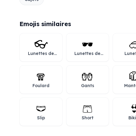
Emojis similaires
👓
🕶️

Lunettes de
Lunettes de
Lune
vue
soleil
🧣
🧤

Foulard
Gants
Mant
🩲
🩳

Slip
Short
Bik