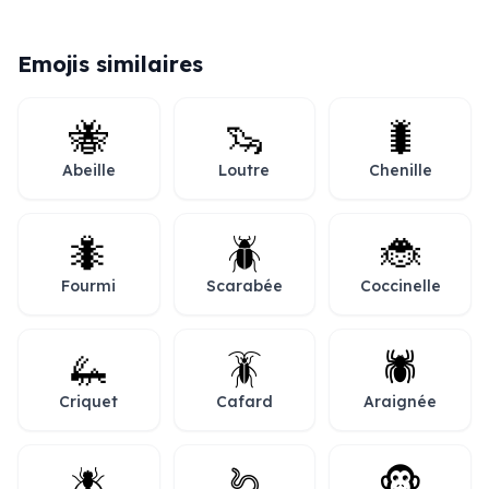
Emojis similaires
🐝
🦦
🐛
Abeille
Loutre
Chenille
🐜
🪲
🐞
Fourmi
Scarabée
Coccinelle
🦗
🪳
🕷️
Criquet
Cafard
Araignée
🪰
🪱
🐵