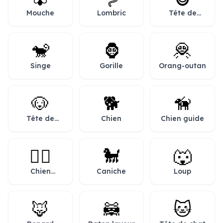
Mouche
Lombric
Tête de
singe
🐒
🦍
🦧
Singe
Gorille
Orang-outan
🐶
🐕
🦮
Tête de
Chien
Chien guide
chien
🐕‍🦺
🐩
🐺
Chien
Caniche
Loup
d’assistance
🦊
🦝
🐱