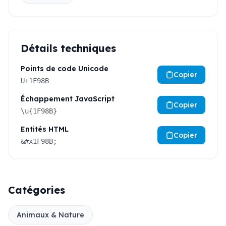
Détails techniques
Points de code Unicode
Copier
U+1F98B
Échappement JavaScript
Copier
\u{1F98B}
Entités HTML
Copier
&#x1F98B;
Catégories
Animaux & Nature