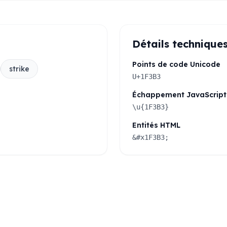
Détails technique
Points de code Unicode
strike
U+1F3B3
Échappement JavaScript
\u{1F3B3}
Entités HTML
&#x1F3B3;