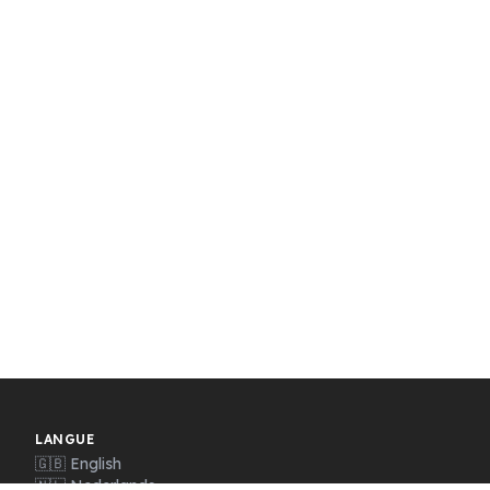
LANGUE
🇬🇧 English
🇳🇱 Nederlands