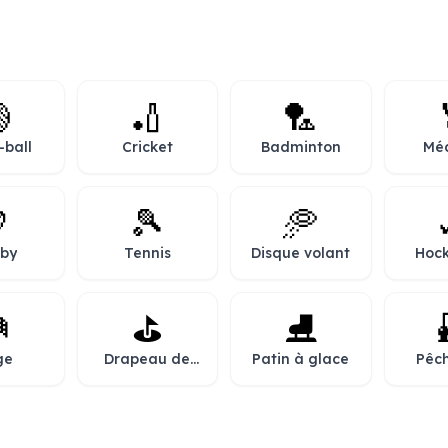

🏏
🏸
-ball
Cricket
Badminton
Méd
spo

🎾
🥏
by
Tennis
Disque volant
Hock
g

⛳
⛸️
ge
Drapeau de
Patin à glace
Pêch
golf
l