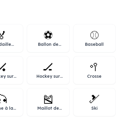
🏅
⚽
⚾
aille
Ballon de
Baseball
rtive
football
🏑
🏒
🥍
ey sur
Hockey sur
Crosse
azon
glace
🎣
🎽
🎿
e à la
Maillot de
Ski
igne
course