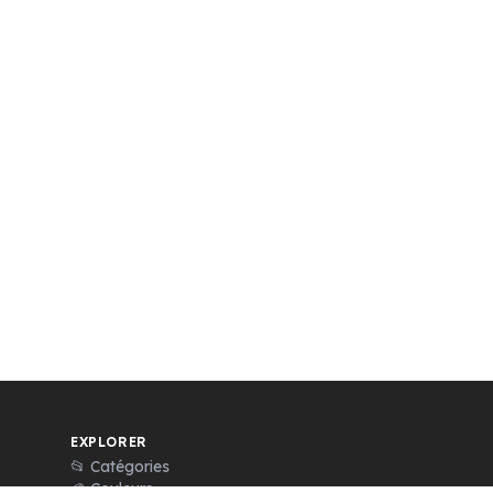
EXPLORER
📂 Catégories
🎨 Couleurs