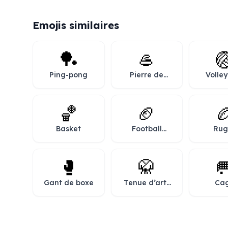
Emojis similaires
🏓
🥌

Ping-pong
Pierre de
Volley
curling
🏀
🏈

Basket
Football
Rug
américain
🥊
🥋

Gant de boxe
Tenue d’arts
Ca
martiaux