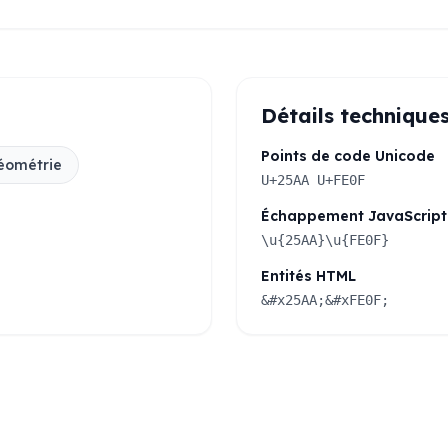
Détails technique
Points de code Unicode
éométrie
U+25AA U+FE0F
Échappement JavaScript
\u{25AA}\u{FE0F}
Entités HTML
&#x25AA;&#xFE0F;