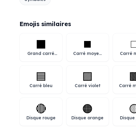
Emojis similaires
⬛
◼️
◻
Grand carré
Carré moyen
Carré 
noir
noir
bla
🟦
🟪

Carré bleu
Carré violet
Carré 
🔴
🟠

Disque rouge
Disque orange
Disque