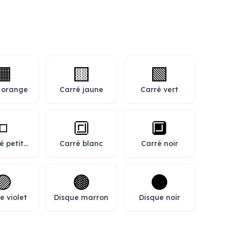
🟧
🟨
🟩
 orange
Carré jaune
Carré vert
◽
🔳
🔲
é petit
Carré blanc
Carré noir
n blanc
🟣
🟤
⚫
e violet
Disque marron
Disque noir