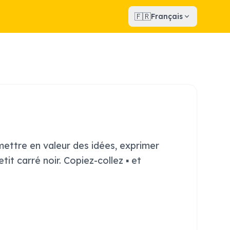
🇫🇷
Français
ettre en valeur des idées, exprimer
it carré noir. Copiez-collez ▪️ et