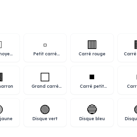
️
▫️
🟥
moyen
Petit carré
Carré rouge
Carré
nc
blanc

⬜
◾
marron
Grand carré
Carré petit
Carr
blanc
moyen noir
moye

🟢
🔵
 jaune
Disque vert
Disque bleu
Disqu