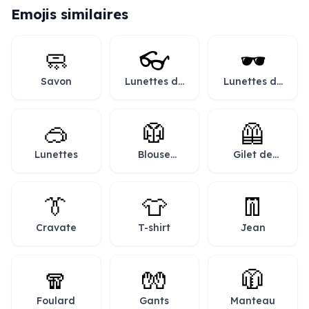
Emojis similaires
🧼
👓
🕶️
Savon
Lunettes de
Lunettes de
vue
soleil
🥽
🥼
🦺
Lunettes
Blouse
Gilet de
blanche
sécurité
👔
👕
👖
Cravate
T-shirt
Jean
🧣
🧤
🧥
Foulard
Gants
Manteau