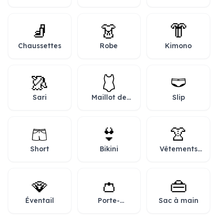
🧦
👗
👘
Chaussettes
Robe
Kimono
🥻
🩱
🩲
Sari
Maillot de
Slip
bain une
pièce
🩳
👙
👚
Short
Bikini
Vêtements
de femme
🪭
👛
👜
Éventail
Porte-
Sac à main
monnaie