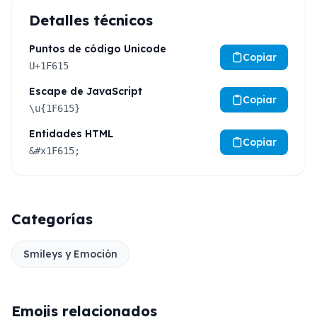
Detalles técnicos
Puntos de código Unicode
Copiar
U+1F615
Escape de JavaScript
Copiar
\u{1F615}
Entidades HTML
Copiar
&#x1F615;
Categorías
Smileys y Emoción
Emojis relacionados