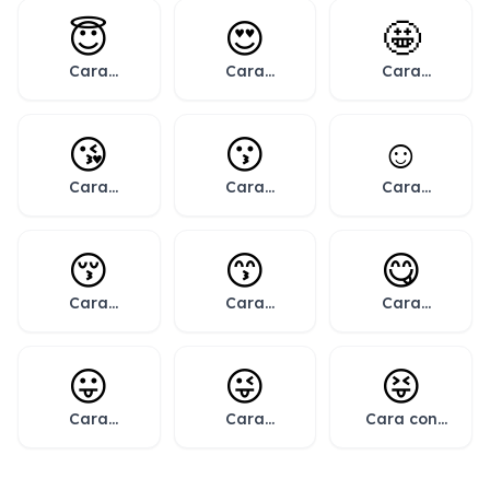
😇
😍
🤩
Cara
Cara
Cara
sonriendo
sonriendo
sonriendo
con aureola
con ojos de
con estrellas
corazón
😘
😗
☺️
Cara
Cara
Cara
lanzando un
besando
sonriente
beso
😚
😙
😋
Cara
Cara
Cara
besando con
besando con
saboreando
los ojos
ojos
comida
cerrados
sonrientes
😛
😜
😝
Cara
Cara
Cara con
sacando la
sacando la
ojos
lengua
lengua y
cerrados y
guiñando un
lengua fuera