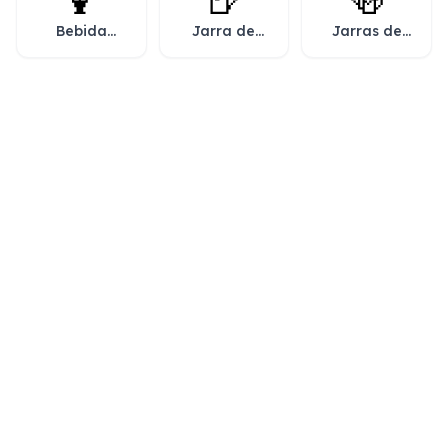
🍹
🍺
🍻
Bebida
Jarra de
Jarras de
tropical
cerveza
cerveza
brindando