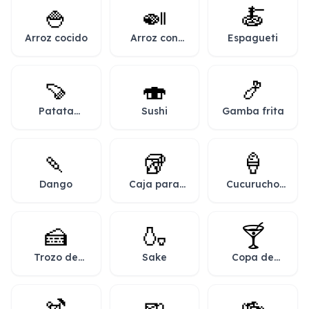
🍚
🍛
🍝
Arroz cocido
Arroz con
Espagueti
curry
🍠
🍣
🍤
Patata
Sushi
Gamba frita
asada
🍡
🥡
🍦
Dango
Caja para
Cucurucho
llevar
de helado
🍰
🍶
🍸
Trozo de
Sake
Copa de
tarta
cóctel