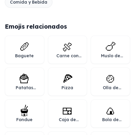
Comida y Bebida
Emojis relacionados
🥖
🍖
🍗
Baguete
Carne con
Muslo de
hueso
pollo
🍟
🍕
🍲
Patatas
Pizza
Olla de
fritas
comida
🫕
🍱
🍙
Fondue
Caja de
Bola de
bento
arroz