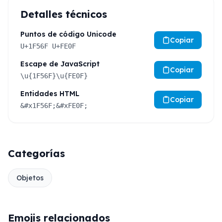
Detalles técnicos
Puntos de código Unicode
Copiar
U+1F56F U+FE0F
Escape de JavaScript
Copiar
\u{1F56F}\u{FE0F}
Entidades HTML
Copiar
&#x1F56F;&#xFE0F;
Categorías
Objetos
Emojis relacionados