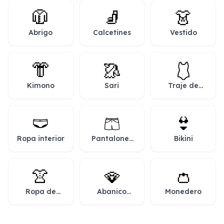
🧥
🧦
👗
Abrigo
Calcetines
Vestido
👘
🥻
🩱
Kimono
Sari
Traje de
baño de una
pieza
🩲
🩳
👙
Ropa interior
Pantalones
Bikini
cortos
👚
🪭
👛
Ropa de
Abanico
Monedero
mujer
abierto