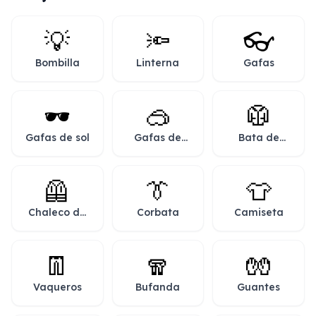
💡
🔦
👓
Bombilla
Linterna
Gafas
🕶️
🥽
🥼
Gafas de sol
Gafas de
Bata de
protección
laboratorio
🦺
👔
👕
Chaleco de
Corbata
Camiseta
seguridad
👖
🧣
🧤
Vaqueros
Bufanda
Guantes