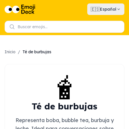
🇪🇸
Español
Inicio
/
Té de burbujas
🧋
Té de burbujas
Representa boba, bubble tea, burbuja y
leche. Ideal para conversaciones sobre