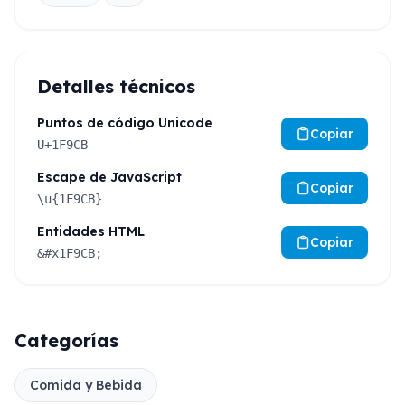
Detalles técnicos
Puntos de código Unicode
Copiar
U+1F9CB
Escape de JavaScript
Copiar
\u{1F9CB}
Entidades HTML
Copiar
&#x1F9CB;
Categorías
Comida y Bebida