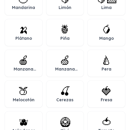
Mandarina
Limón
Lima
🍌
🍍
🥭
Plátano
Piña
Mango
🍎
🍏
🍐
Manzana
Manzana
Pera
roja
verde
🍑
🍒
🍓
Melocotón
Cerezas
Fresa
🫐
🥝
🍅