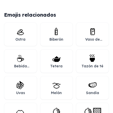
Emojis relacionados
🦪
🍼
🥛
Ostra
Biberón
Vaso de
leche
☕
🫖
🍵
Bebida
Tetera
Tazón de té
caliente
🍇
🍈
🍉
Uvas
Melón
Sandía
🍊
🍋
🍋‍🟩