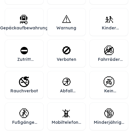
🛅
⚠️
🚸
Gepäckaufbewahrung
Warnung
Kinder
überqueren
die Straße
⛔
🚫
🚳
Zutritt
Verboten
Fahrräder
verboten
verboten
🚭
🚯
🚱
Rauchverbot
Abfall
Kein
verboten
Trinkwasser
🚷
📵
🔞
Fußgänger
Mobiltelefone
Minderjährige
verboten
verboten
verboten