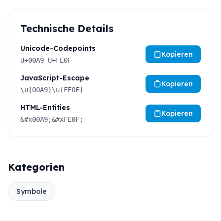
Technische Details
Unicode-Codepoints
Kopieren
U+00A9 U+FE0F
JavaScript-Escape
Kopieren
\u{00A9}\u{FE0F}
HTML-Entities
Kopieren
&#x00A9;&#xFE0F;
Kategorien
Symbole