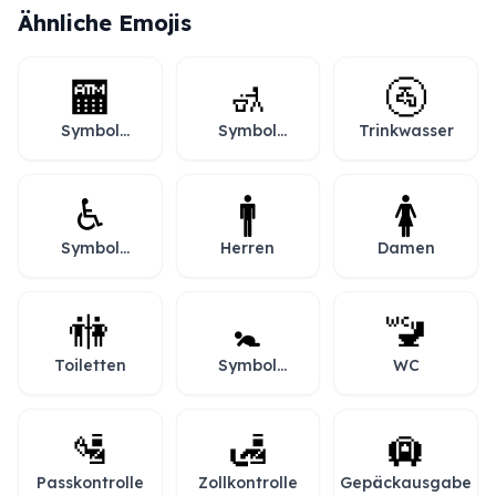
Ähnliche Emojis
🏧
🚮
🚰
Symbol
Symbol
Trinkwasser
„Geldautomat“
„Papierkorb“
♿
🚹
🚺
Symbol
Herren
Damen
„Rollstuhl“
🚻
🚼
🚾
Toiletten
Symbol
WC
„Baby“
🛂
🛃
🛄
Passkontrolle
Zollkontrolle
Gepäckausgabe