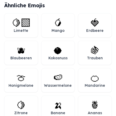
Ähnliche Emojis
🍋‍🟩
🥭
🍓
Limette
Mango
Erdbeere
🫐
🥥
🍇
Blaubeeren
Kokosnuss
Trauben
🍈
🍉
🍊
Honigmelone
Wassermelone
Mandarine
🍋
🍌
🍍
Zitrone
Banane
Ananas