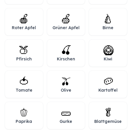
🍎
🍏
🍐
Roter Apfel
Grüner Apfel
Birne
🍑
🍒
🥝
Pfirsich
Kirschen
Kiwi
🍅
🫒
🥔
Tomate
Olive
Kartoffel
🫑
🥒
🥬
Paprika
Gurke
Blattgemüse