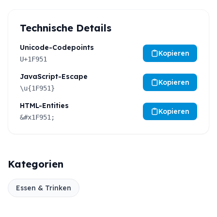
Technische Details
Unicode-Codepoints
Kopieren
U+1F951
JavaScript-Escape
Kopieren
\u{1F951}
HTML-Entities
Kopieren
&#x1F951;
Kategorien
Essen & Trinken