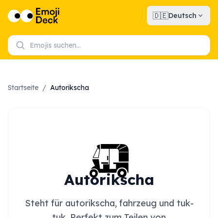
🇩🇪
Deutsch
Startseite
/
Autorikscha
🛺
Autorikscha
Steht für autorikscha, fahrzeug und tuk-
tuk. Perfekt zum Teilen von