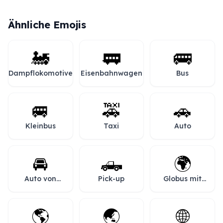
Ähnliche Emojis
🚂
🚃
🚌
Dampflokomotive
Eisenbahnwagen
Bus
🚐
🚕
🚗
Kleinbus
Taxi
Auto
🚘
🛻
🌍
Auto von
Pick-up
Globus mit
vorne
Europa und
Afrika
🌎
🌏
🌐