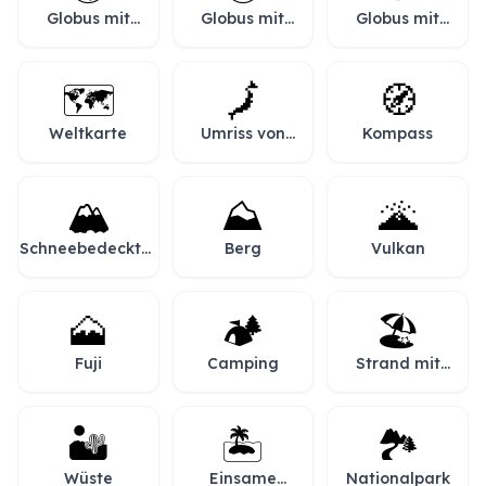
Globus mit
Globus mit
Globus mit
Amerika
Asien und
Meridianen
Australien
🗺️
🗾
🧭
Weltkarte
Umriss von
Kompass
Japan
🏔️
⛰️
🌋
Schneebedeckter
Berg
Vulkan
Berg
🗻
🏕️
🏖️
Fuji
Camping
Strand mit
Sonnenschirm
🏜️
🏝️
🏞️
Wüste
Einsame
Nationalpark